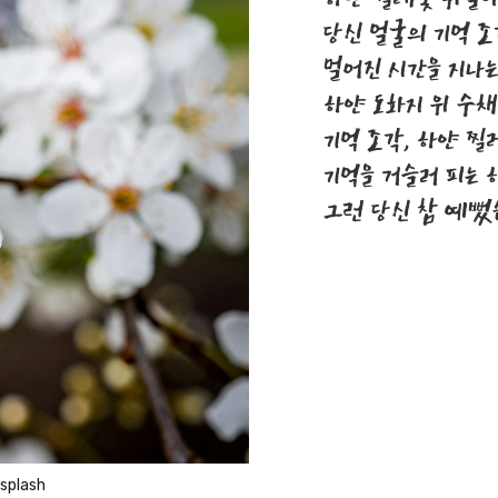
당신 얼굴의 기억 
멀어진 시간을 지나
하얀 도화지 위 수채
기억 조각, 하얀 찔
기억을 거슬러 피는 
그런 당신 참 예뻤
splash