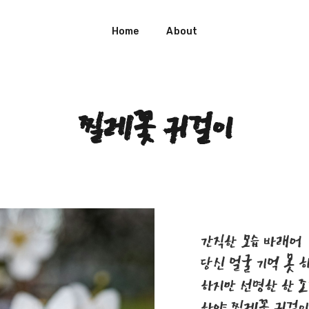
Home
About
찔레꽃 귀걸이
간직한 모습 바래어
당신 얼굴 기억 못 
하지만 선명한 한 
하얀 찔레꽃 귀걸