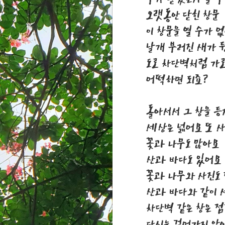
오랫동안 닫힌 창문
이 창문을 열 수가 
날개 부러진 새가 
도로 차단벽처럼 가
어떡하면 되죠?
돌아서서 그 창을 
세상은 넓어요 또 사
꽃과 나무도 많아요
산과 바다도 있어요
꽃과 나무와 사진도
산과 바다와 같이 
차단벽 같은 창은 
다시는 걸어가지 않