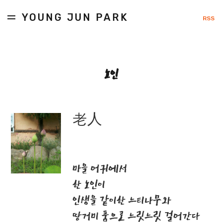
YOUNG JUN PARK
RSS
노인
老人
마을 어귀에서
한 노인이
인생을 같이한 느티나무와
땅거미 품으로 느릿느릿 걸어간다