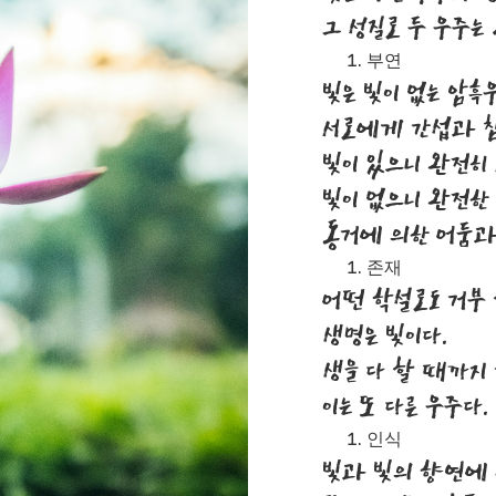
그 성질로 두 우주는
부연
빛은 빛이 없는 암흑
서로에게 간섭과 침
빛이 있으니 완전히 
빛이 없으니 완전한 
동거에 의한 어둠과
존재
어떤 학설로도 거부 
생명은 빛이다.
생을 다 할 때까지
이는 또 다른 우주다.
인식
빛과 빛의 향연에