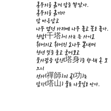
돌무지를 옮겨 탑을 쌓았다.
돌무지를 옮기자
탑 아름답고
나무 없던 자리에 나무 좋고 꽃도 좋다.
천탑(千塔)이 사는 틈 사이로
휘어지고 휘어진 소나무 뽐내며
천년 멋을 품고 굽어보고
뭇사람들 탑신(塔身)을 향해 손 모
으니
선사(禪師)의 공(功)은
탑산(塔山) 물든 나뭇잎도 안다.