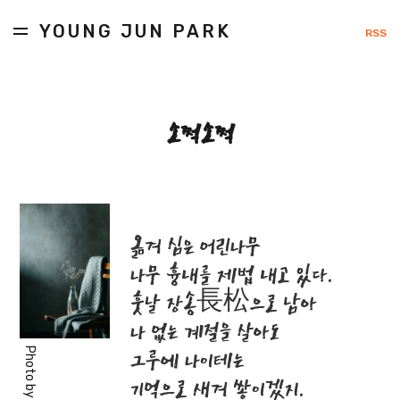
YOUNG JUN PARK
RSS
소쩍소쩍
옮겨 심은 어린나무
나무 흉내를 제법 내고 있다.
훗날 장송長松으로 남아
나 없는 계절을 살아도
Photo by
그루에 나이테는
기억으로 새겨 쌓이겠지.