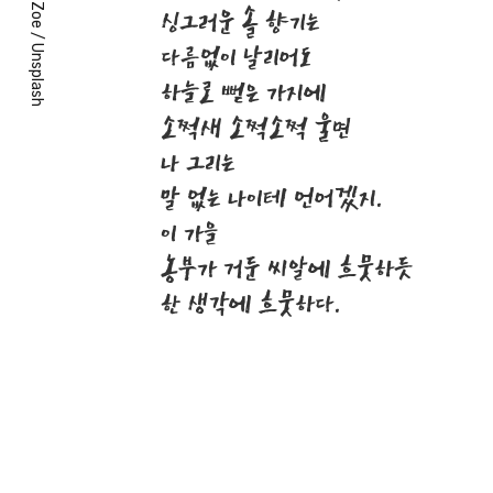
Zoe
싱그러운 솔 향기는
/
다름없이 날리어도
Unsplash
하늘로 뻗은 가지에
소쩍새 소쩍소쩍 울면
나 그리는
말 없는 나이테 언어겠지.
이 가을
농부가 거둔 씨알에 흐뭇하듯
한 생각에 흐뭇하다.