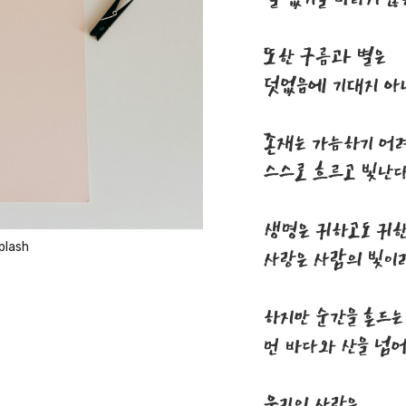
또한 구름과 별은
덧없음에 기대지 아
존재는 가늠하기 어
스스로 흐르고 빛난
생명은 귀하고도 귀한
plash
사랑은 사람의 빛이
하지만 순간을 흔드는
먼 바다와 산을 넘
우리의 사랑은