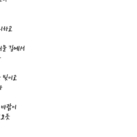
니하고
려운 길에서
다
 빛이고
라
 바람이
어오듯