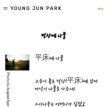
YOUNG JUN PARK
RSS
평상에 나물
平床에 나물
Photo by
그늘이 좋은 평상(平床)에 앉아
아낙이 나물을 다듬네
Андрей Курган
느티나무는 어머니가 심었고