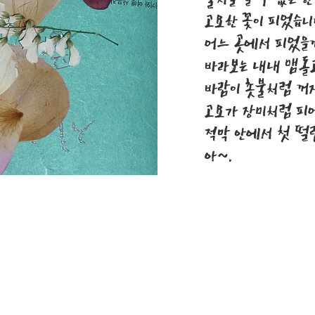
고요한 꽃이 피었습
어느 곳에서 피었을
바라보는 내내 맴돌
바람이 촛불처럼 꺼
고요가 장미처럼 피
적막 안에서 첫 떨
아~.