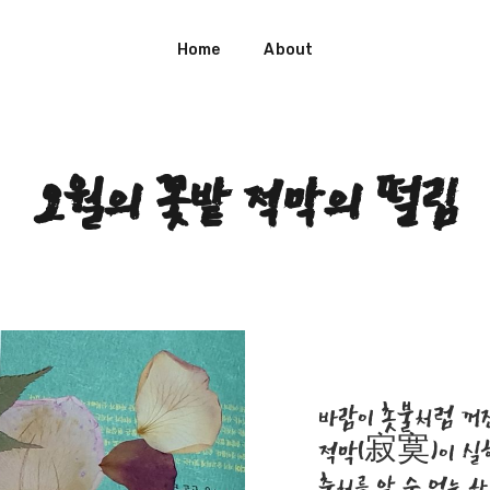
Home
About
오월의 꽃밭 적막의 떨림
바람이 촛불처럼 꺼진
적막(寂寞)이 실
출처를 알 수 없는 