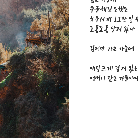
쭈글해진 은행은
눈부시게 노오란 잎 
조롱조롱 달려 있다
깊어만 가는 가을에
애달프게 달려 있
어머니 같은 가을이여