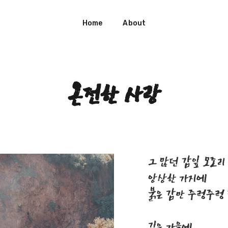
Home
About
온전한 사랑
그 많던 감잎 모조리
앙상한 가지에
붉은 감만 주렁주렁
깊은 가을에