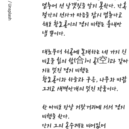
/
멈추어 선 날갯짓을 알지 못한다. 간혹
Unsplash
절간의 선사가 마음을 잠시 멈춘다고
해도 황조롱이의 정지 비행은 흉내만
낼 뿐이다.
태초부터 허공에 존재하는 네 가지 신
비로운 힘의 합(合)이 공(空)과 같아
지는 멋진 정지 비행은
황조롱이와 하늘과 구름, 나무와 바람
그리고 새벽안개의 멋진 작품이다.
한 아비도 장날 저잣거리에 서서 정지
비행을 한다.
단지 그의 손수레는 비어있어