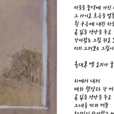
마을을 중턱에 가진 
그 사이로 흐름을 멈
흰 구름에 내린 하
곧 있을 석양을 두고
강바람은 그림 위로
미리 그려보는 그림
휴대폰 벨 소리가 
차에서 내려
매화 햇살과 강 
곧 있을 석양을 두고
그네를 따라 머문
도시인의 한가함은 