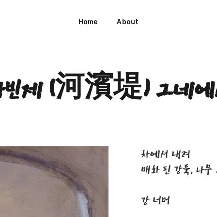
Home
About
하빈제 (河濱堤) 그네에
차에서 내려
매화 핀 강둑, 나
강 너머