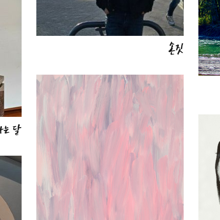
손짓
가는 달