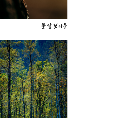
뜰 앞 잣나무